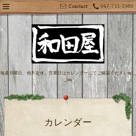
047-711-3980
Contact
毎週月曜日、他不定休。営業日はカレンダーにてご確認くださいm(_
_)m
カレンダー