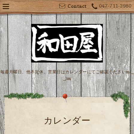
047-711-3980
Contact
毎週月曜日、他不定休。営業日はカレンダーにてご確認くださいm(_
_)m
カレンダー