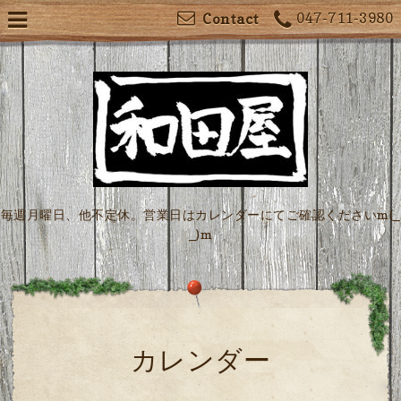
047-711-3980
Contact
毎週月曜日、他不定休。営業日はカレンダーにてご確認くださいm(_
_)m
カレンダー