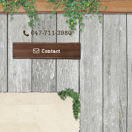
047-711-3980
Contact
ー