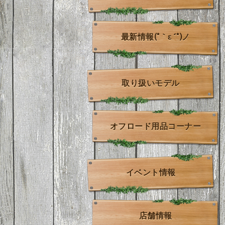
最新情報(*｀ε´*)ノ
取り扱いモデル
オフロード用品コーナー
イベント情報
店舗情報