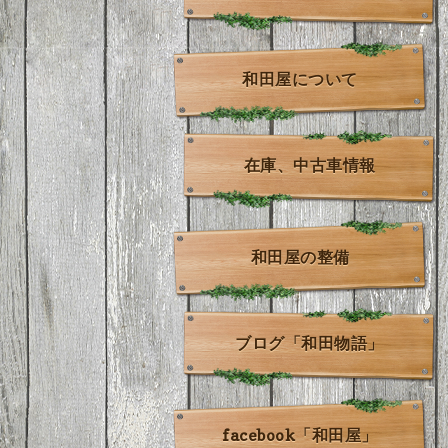
和田屋について
在庫、中古車情報
和田屋の整備
ブログ「和田物語」
facebook「和田屋」