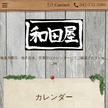
047-711-3980
Contact
毎週月曜日、他不定休。営業日はカレンダーにてご確認くださいm(_
_)m
カレンダー