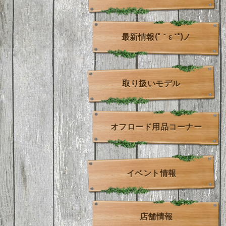
最新情報(*｀ε´*)ノ
取り扱いモデル
オフロード用品コーナー
イベント情報
店舗情報