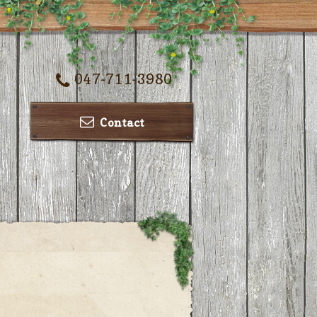
047-711-3980
Contact
ー