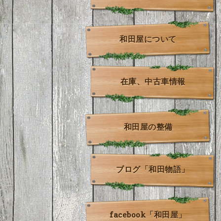
和田屋について
在庫、中古車情報
和田屋の整備
ブログ「和田物語」
facebook「和田屋」