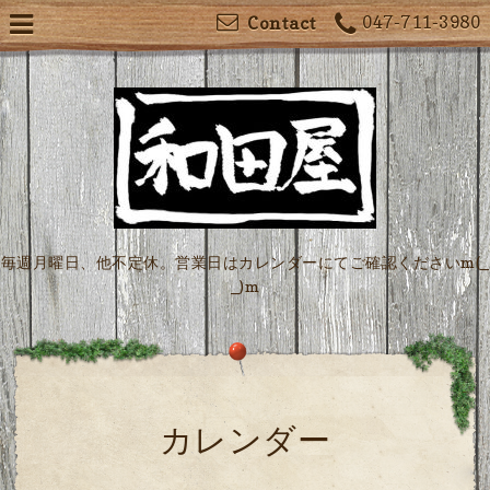
047-711-3980
Contact
毎週月曜日、他不定休。営業日はカレンダーにてご確認くださいm(_
_)m
カレンダー