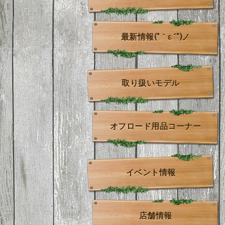
最新情報(*｀ε´*)ノ
取り扱いモデル
オフロード用品コーナー
イベント情報
店舗情報