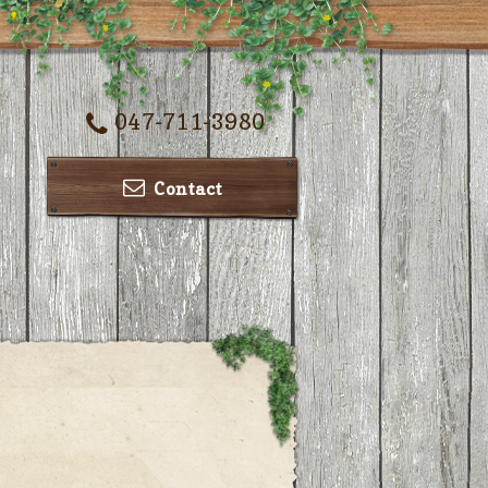
047-711-3980
Contact
ー