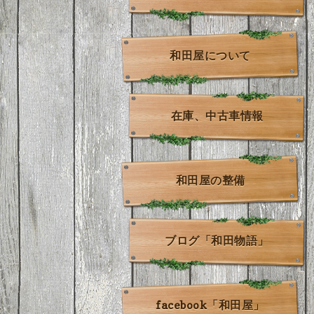
和田屋について
在庫、中古車情報
和田屋の整備
ブログ「和田物語」
facebook「和田屋」