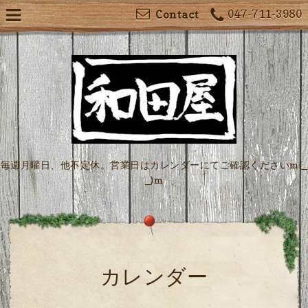
047-711-3980
Contact
毎週月曜日、他不定休。営業日はカレンダーにてご確認くださいm(_
_)m
カレンダー