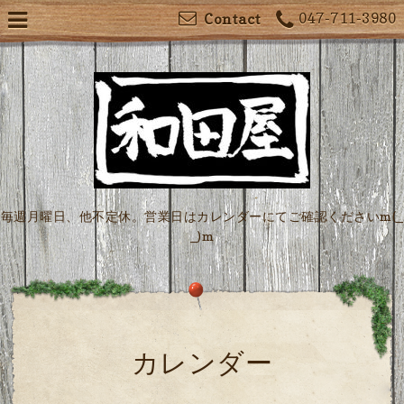
047-711-3980
Contact
毎週月曜日、他不定休。営業日はカレンダーにてご確認くださいm(_
_)m
カレンダー