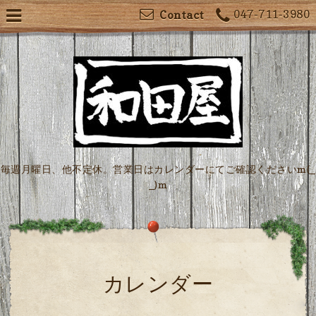
047-711-3980
Contact
毎週月曜日、他不定休。営業日はカレンダーにてご確認くださいm(_
_)m
カレンダー