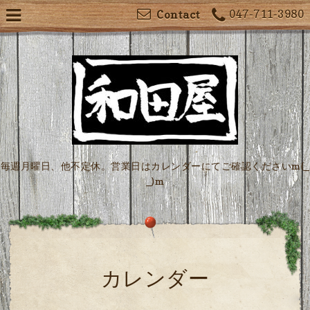
047-711-3980
Contact
毎週月曜日、他不定休。営業日はカレンダーにてご確認くださいm(_
_)m
カレンダー