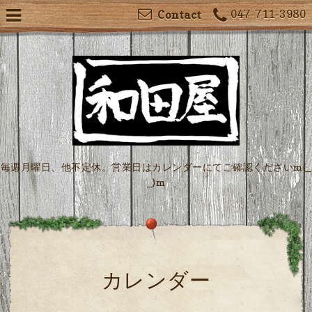
047-711-3980
Contact
毎週月曜日、他不定休。営業日はカレンダーにてご確認くださいm(_
_)m
カレンダー