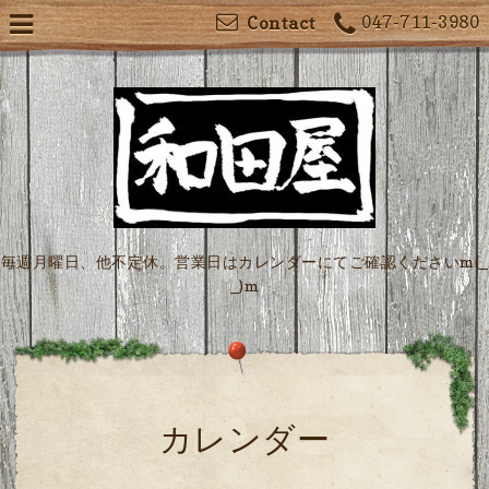
047-711-3980
Contact
毎週月曜日、他不定休。営業日はカレンダーにてご確認くださいm(_
_)m
カレンダー