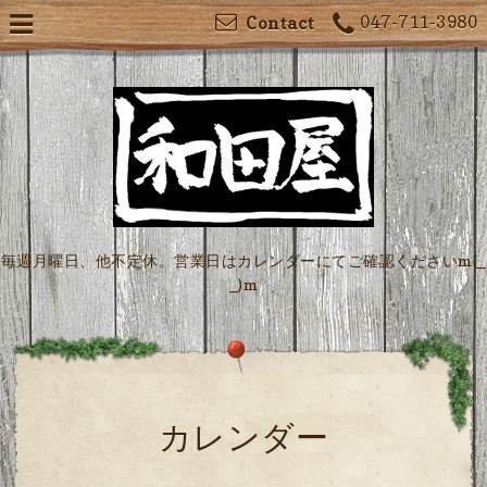
047-711-3980
Contact
毎週月曜日、他不定休。営業日はカレンダーにてご確認くださいm(_
_)m
カレンダー