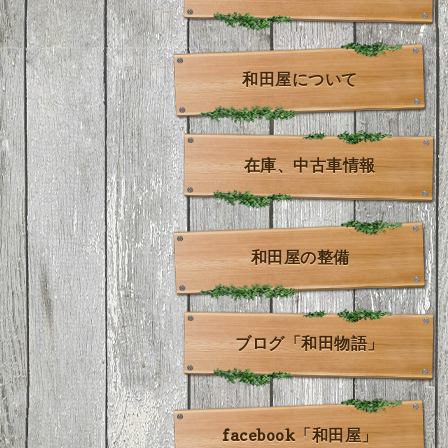
和田屋について
在庫、中古車情報
和田屋の整備
ブログ「和田物語」
facebook「和田屋」