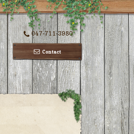
047-711-3980
Contact
ー