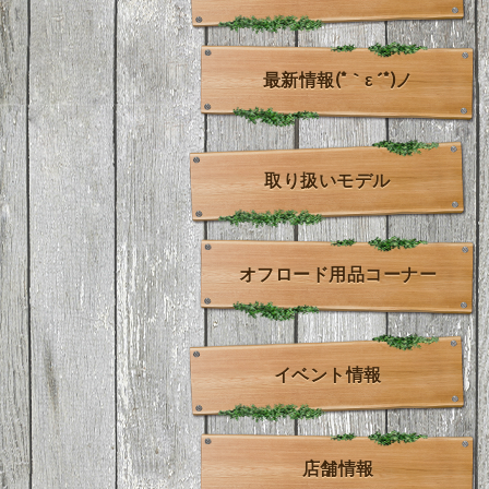
最新情報(*｀ε´*)ノ
取り扱いモデル
オフロード用品コーナー
イベント情報
店舗情報