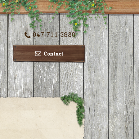
047-711-3980
Contact
ー