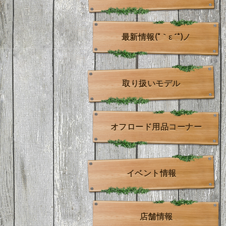
最新情報(*｀ε´*)ノ
取り扱いモデル
オフロード用品コーナー
イベント情報
店舗情報