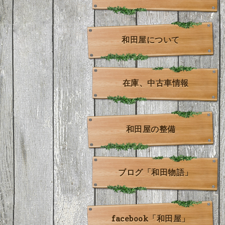
和田屋について
在庫、中古車情報
和田屋の整備
ブログ「和田物語」
facebook「和田屋」