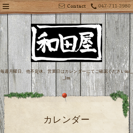
047-711-3980
Contact
毎週月曜日、他不定休。営業日はカレンダーにてご確認くださいm(_
_)m
カレンダー