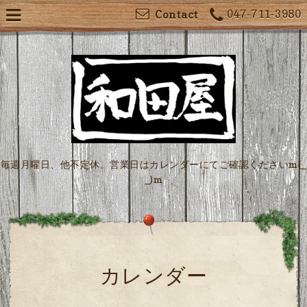
047-711-3980
Contact
毎週月曜日、他不定休。営業日はカレンダーにてご確認くださいm(_
_)m
カレンダー