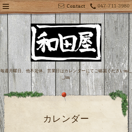
047-711-3980
Contact
毎週月曜日、他不定休。営業日はカレンダーにてご確認くださいm(_
_)m
カレンダー