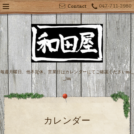
047-711-3980
Contact
毎週月曜日、他不定休。営業日はカレンダーにてご確認くださいm(_
_)m
カレンダー