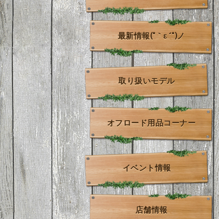
最新情報(*｀ε´*)ノ
取り扱いモデル
オフロード用品コーナー
イベント情報
店舗情報