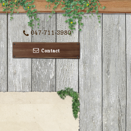
047-711-3980
Contact
ー