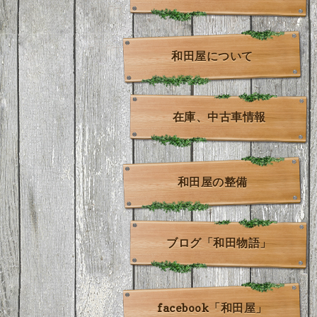
和田屋について
在庫、中古車情報
和田屋の整備
ブログ「和田物語」
facebook「和田屋」