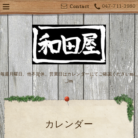
047-711-3980
Contact
毎週月曜日、他不定休。営業日はカレンダーにてご確認くださいm(_
_)m
カレンダー