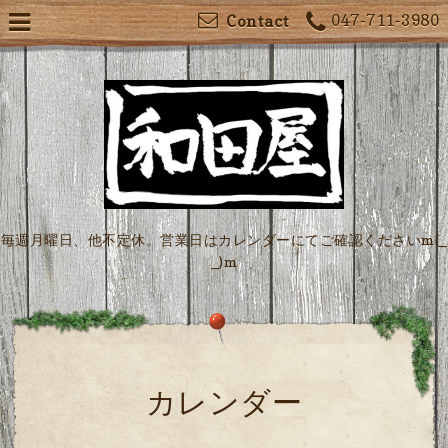
047-711-3980
Contact
毎週月曜日、他不定休。営業日はカレンダーにてご確認くださいm(_
_)m
カレンダー