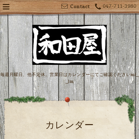
047-711-3980
Contact
毎週月曜日、他不定休。営業日はカレンダーにてご確認くださいm(_
_)m
カレンダー