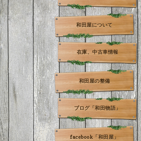
和田屋について
在庫、中古車情報
和田屋の整備
ブログ「和田物語」
facebook「和田屋」