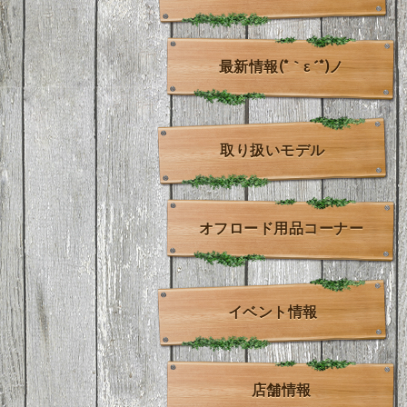
最新情報(*｀ε´*)ノ
取り扱いモデル
オフロード用品コーナー
イベント情報
店舗情報