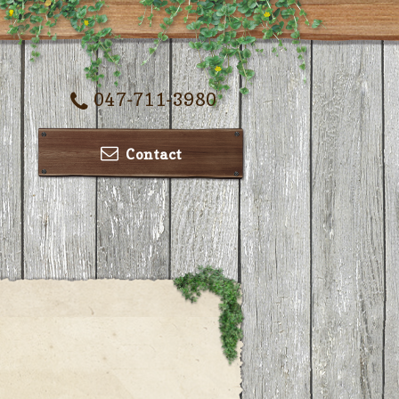
047-711-3980
Contact
ー