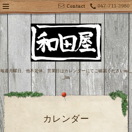
047-711-3980
Contact
毎週月曜日、他不定休。営業日はカレンダーにてご確認くださいm(_
_)m
カレンダー