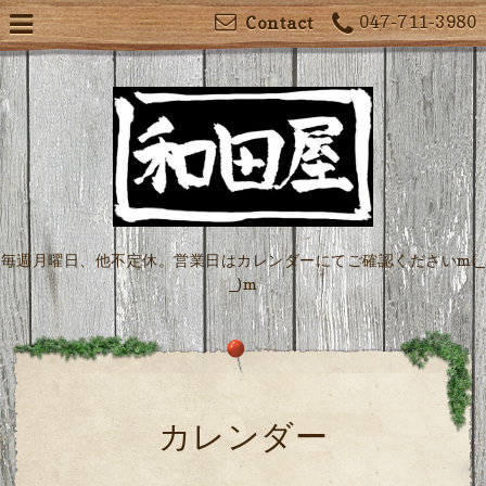
047-711-3980
Contact
毎週月曜日、他不定休。営業日はカレンダーにてご確認くださいm(_
_)m
カレンダー