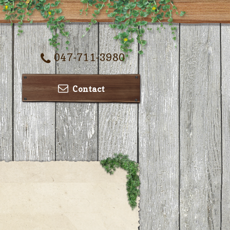
047-711-3980
Contact
ー