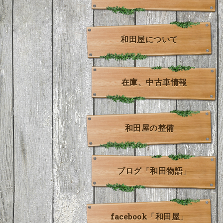
和田屋について
在庫、中古車情報
和田屋の整備
ブログ「和田物語」
facebook「和田屋」