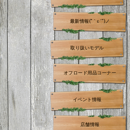
最新情報(*｀ε´*)ノ
取り扱いモデル
オフロード用品コーナー
イベント情報
店舗情報