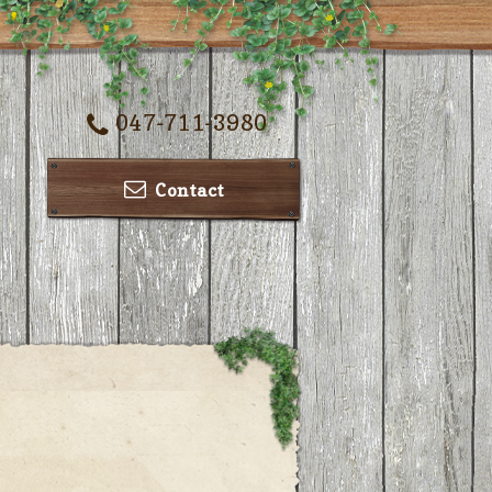
047-711-3980
Contact
ー