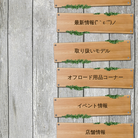
最新情報(*｀ε´*)ノ
取り扱いモデル
オフロード用品コーナー
イベント情報
店舗情報