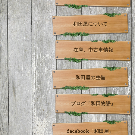
和田屋について
在庫、中古車情報
和田屋の整備
ブログ「和田物語」
facebook「和田屋」