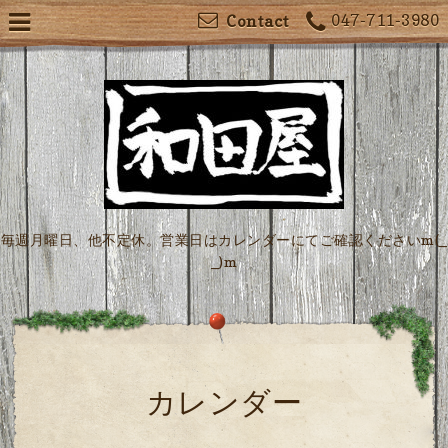
047-711-3980
Contact
毎週月曜日、他不定休。営業日はカレンダーにてご確認くださいm(_
_)m
カレンダー