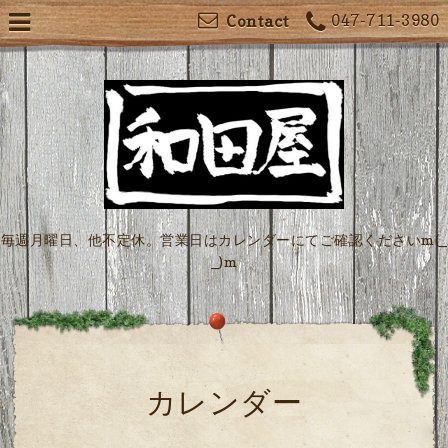
047-711-3980
Contact
毎週月曜日、他不定休。営業日はカレンダーにてご確認くださいm(_
_)m
カレンダー