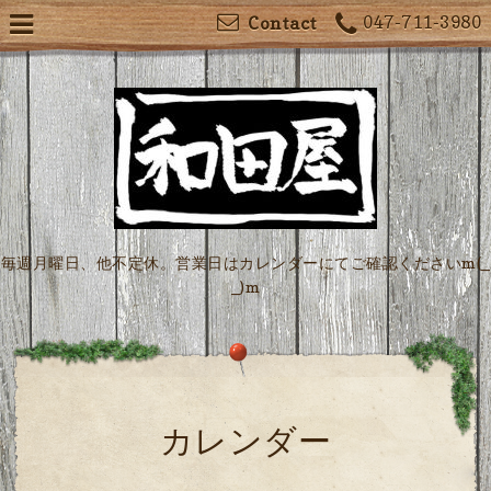
047-711-3980
Contact
毎週月曜日、他不定休。営業日はカレンダーにてご確認くださいm(_
_)m
カレンダー