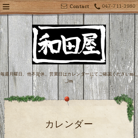
047-711-3980
Contact
毎週月曜日、他不定休。営業日はカレンダーにてご確認くださいm(_
_)m
カレンダー