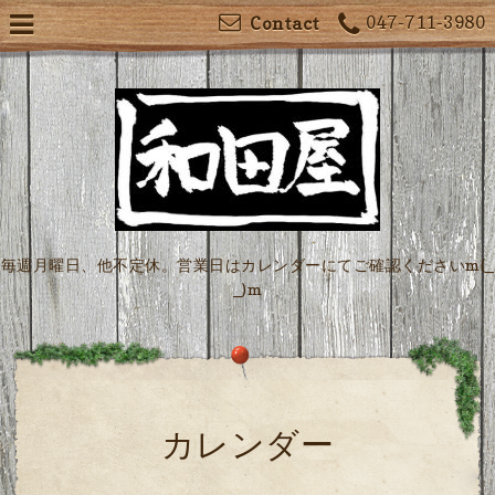
047-711-3980
Contact
毎週月曜日、他不定休。営業日はカレンダーにてご確認くださいm(_
_)m
カレンダー