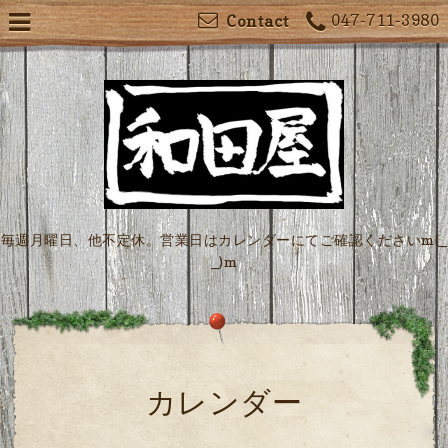
047-711-3980
Contact
毎週月曜日、他不定休。営業日はカレンダーにてご確認くださいm(_
_)m
カレンダー