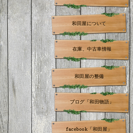
和田屋について
在庫、中古車情報
和田屋の整備
ブログ「和田物語」
facebook「和田屋」