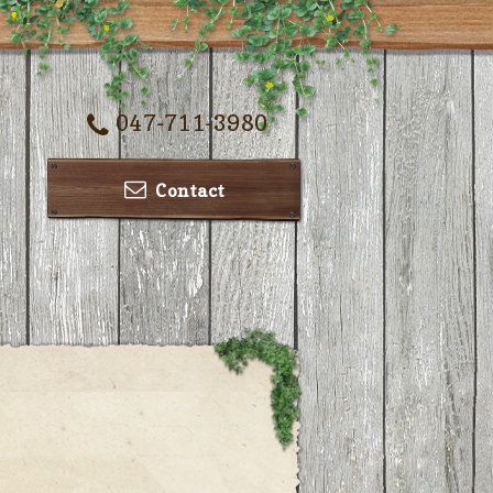
047-711-3980
Contact
ー