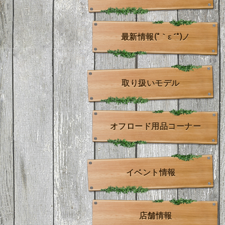
最新情報(*｀ε´*)ノ
取り扱いモデル
オフロード用品コーナー
イベント情報
店舗情報