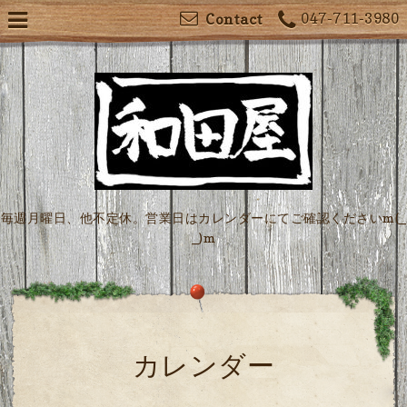
047-711-3980
Contact
毎週月曜日、他不定休。営業日はカレンダーにてご確認くださいm(_
_)m
カレンダー