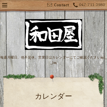
047-711-3980
Contact
毎週月曜日、他不定休。営業日はカレンダーにてご確認くださいm(_
_)m
カレンダー