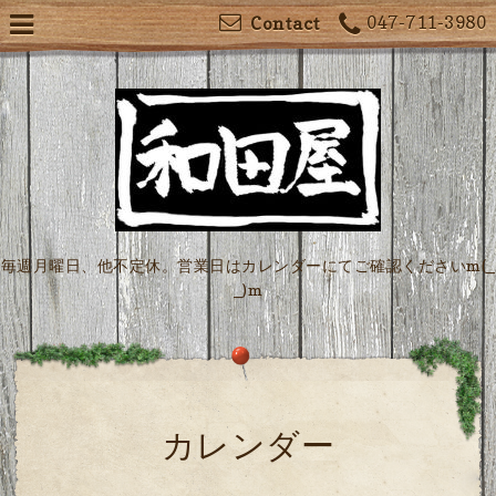
047-711-3980
Contact
毎週月曜日、他不定休。営業日はカレンダーにてご確認くださいm(_
_)m
カレンダー