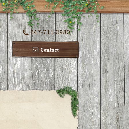
047-711-3980
Contact
ー