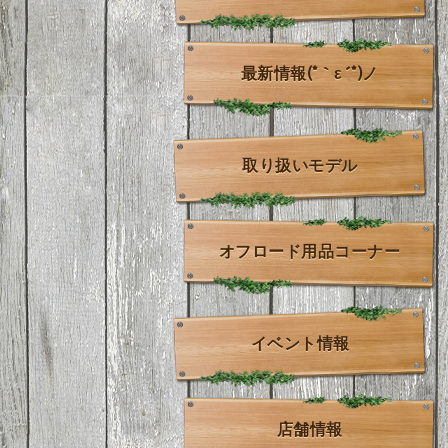
最新情報(*｀ε´*)ノ
取り扱いモデル
オフロード用品コーナー
イベント情報
店舗情報