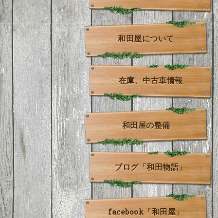
和田屋について
在庫、中古車情報
和田屋の整備
ブログ「和田物語」
facebook「和田屋」