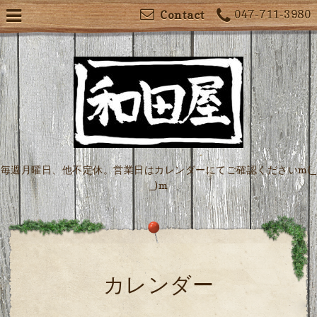
047-711-3980
Contact
毎週月曜日、他不定休。営業日はカレンダーにてご確認くださいm(_
_)m
カレンダー