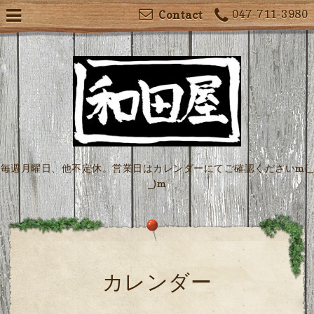
047-711-3980
Contact
毎週月曜日、他不定休。営業日はカレンダーにてご確認くださいm(_
_)m
カレンダー