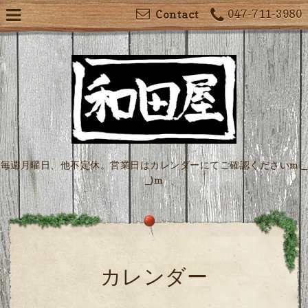
047-711-3980
Contact
毎週月曜日、他不定休。営業日はカレンダーにてご確認くださいm(_
_)m
カレンダー