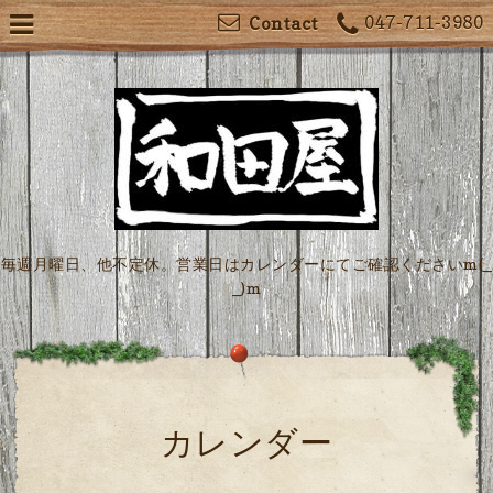
047-711-3980
Contact
毎週月曜日、他不定休。営業日はカレンダーにてご確認くださいm(_
_)m
カレンダー