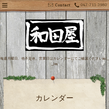
047-711-3980
Contact
毎週月曜日、他不定休。営業日はカレンダーにてご確認くださいm(_
_)m
カレンダー