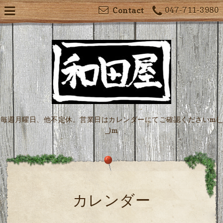
047-711-3980
Contact
毎週月曜日、他不定休。営業日はカレンダーにてご確認くださいm(_
_)m
カレンダー