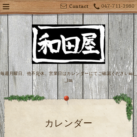
047-711-3980
Contact
毎週月曜日、他不定休。営業日はカレンダーにてご確認くださいm(_
_)m
カレンダー