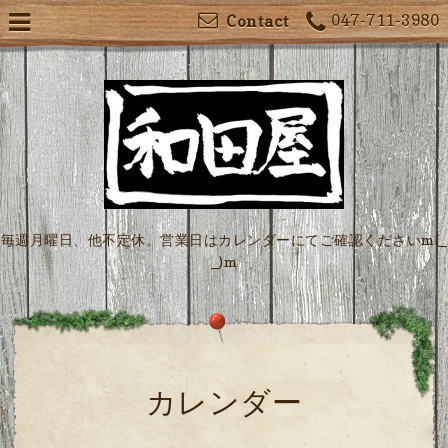
047-711-3980
Contact
毎週月曜日、他不定休。営業日はカレンダーにてご確認くださいm(_
_)m
カレンダー