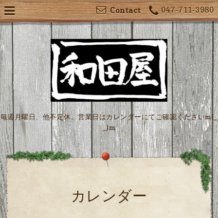
047-711-3980
Contact
毎週月曜日、他不定休。営業日はカレンダーにてご確認くださいm(_
_)m
カレンダー